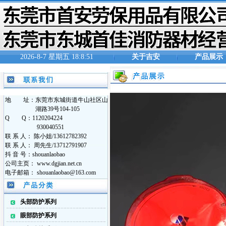
2026-8-7 星期五 18:8:52
关于吉安
产品展示
地 址：东莞市东城街道牛山社区山
湖路39号104-105
Q Q：1120204224
930040551
联 系 人： 陈小姐/13612782392
联 系 人： 周先生/13712791907
抖 音 号：shouanlaobao
公司主页： www.dgjian.net.cn
电子邮箱： shouanlaobao@163.com
头部防护系列
眼部防护系列